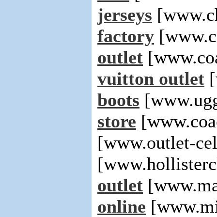
jerseys
[www.ch
factory
[www.co
outlet
[www.coa
vuitton outlet
[
boots
[www.uggs
store
[www.coac
[www.outlet-ce
[www.hollisterc
outlet
[www.mar
online
[www.mic