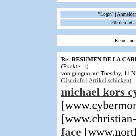
"Login" |
Anmelde
Für den Inha
Keine anon
Re: RESUMEN DE LA CA
(Punkte: 1)
von guoguo auf Tuesday, 11.
(
Userinfo
|
Artikel schicken
)
michael kors 
[www.cybermon
[www.christian
face
[www.north