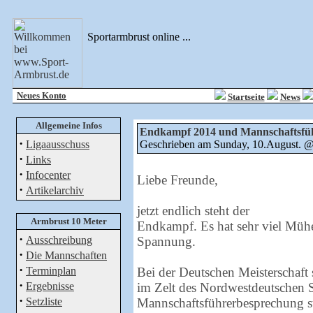
Sportarmbrust online ...
Neues Konto
Startseite
News
Allgemeine Infos
Endkampf 2014 und Mannschaftsfü
·
Ligaausschuss
Geschrieben am Sunday, 10.August. 
·
Links
·
Infocenter
Liebe Freunde,
·
Artikelarchiv
jetzt endlich steht der
Armbrust 10 Meter
Endkampf. Es hat sehr viel Müh
·
Ausschreibung
Spannung.
·
Die Mannschaften
·
Terminplan
Bei der Deutschen Meisterschaft
·
Ergebnisse
im Zelt des Nordwestdeutschen 
·
Setzliste
Mannschaftsführerbesprechung st