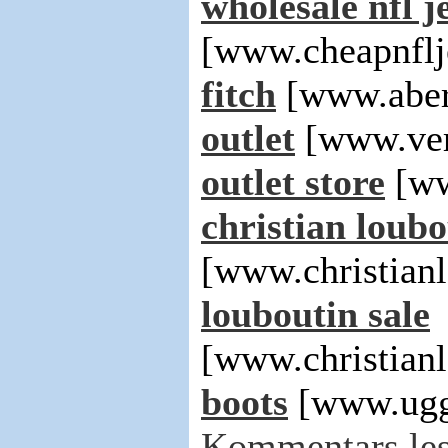
wholesale nfl j
[www.cheapnflj
fitch
[www.aber
outlet
[www.ver
outlet store
[ww
christian loubo
[www.christianl
louboutin sale
[www.christianl
boots
[www.uggs
Kommentars les