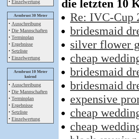
die letzten 10
·
Einzelwertung
Re: IVC-Cup 
Armbrust 30 Meter
·
Ausschreibung
bridesmaid dr
·
Die Mannschaften
·
Terminplan
silver flower g
·
Ergebnisse
·
Setzliste
cheap wedding
·
Einzelwertung
bridesmaid dr
Armbrust 10 Meter
kniend
bridesmaid dr
·
Ausschreibung
·
Die Mannschaften
expensive pro
·
Terminplan
·
Ergebnisse
cheap wedding
·
Setzliste
·
Einzelwertung
cheap wedding