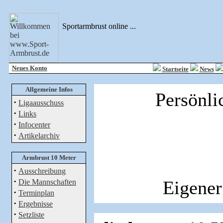
Sportarmbrust online ...
Neues Konto
Startseite
News
Allgemeine Infos
Persönli
·
Ligaausschuss
·
Links
·
Infocenter
·
Artikelarchiv
Armbrust 10 Meter
·
Ausschreibung
·
Eigener
Die Mannschaften
·
Terminplan
·
Ergebnisse
·
Setzliste