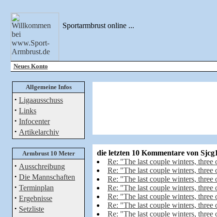
Sportarmbrust online ...
Neues Konto
Allgemeine Infos
·
Ligaausschuss
·
Links
·
Infocenter
·
Artikelarchiv
die letzten 10 Kommentare von Sjcg
Armbrust 10 Meter
Re: "The last couple winters, three o
·
Ausschreibung
Re: "The last couple winters, three o
·
Die Mannschaften
Re: "The last couple winters, three o
·
Terminplan
Re: "The last couple winters, three o
Re: "The last couple winters, three o
·
Ergebnisse
Re: "The last couple winters, three o
·
Setzliste
Re: "The last couple winters, three o