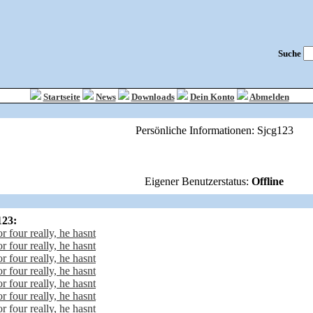
Suche
Startseite
News
Downloads
Dein Konto
Abmelden
Persönliche Informationen: Sjcg123
Eigener Benutzerstatus:
Offline
123:
r four really, he hasnt
r four really, he hasnt
r four really, he hasnt
r four really, he hasnt
r four really, he hasnt
r four really, he hasnt
r four really, he hasnt