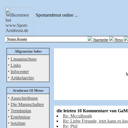
Sportarmbrust online ...
Neues Konto
Startseite
News
Allgemeine Infos
·
Ligaausschuss
·
Links
·
Infocenter
·
Artikelarchiv
Armbrust 10 Meter
·
Ausschreibung
·
Die Mannschaften
·
Terminplan
die letzten 10 Kommentare von GaM
Re: Mccullough
·
Ergebnisse
Re: Liebe Freunde, jetzt kann es los
·
Setzliste
Re: Phil