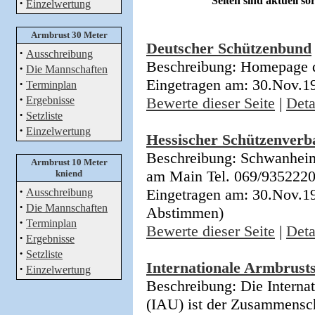
Seiten sind aktuell so
·
Einzelwertung
Armbrust 30 Meter
Deutscher Schützenbund
·
Ausschreibung
Beschreibung: Homepage 
·
Die Mannschaften
Eingetragen am: 30.Nov.1
·
Terminplan
·
Ergebnisse
Bewerte dieser Seite
|
Deta
·
Setzliste
·
Einzelwertung
Hessischer Schützenverb
Beschreibung: Schwanheim
Armbrust 10 Meter
am Main Tel. 069/9352220
kniend
·
Eingetragen am: 30.Nov.19
Ausschreibung
·
Die Mannschaften
Abstimmen)
·
Terminplan
Bewerte dieser Seite
|
Deta
·
Ergebnisse
·
Setzliste
Internationale Armbrust
·
Einzelwertung
Beschreibung: Die Interna
(IAU) ist der Zusammensc