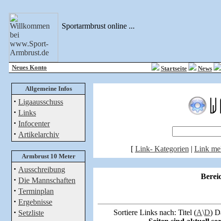
Sportarmbrust online ...
Neues Konto
Startseite
News
Allgemeine Infos
·
Ligaausschuss
·
Links
·
Infocenter
·
Artikelarchiv
[
Link- Kategorien
|
Link me
Armbrust 10 Meter
·
Ausschreibung
Berei
·
Die Mannschaften
·
Terminplan
·
Ergebnisse
·
Sortiere Links nach: Titel (
A
\
D
) D
Setzliste