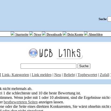
Suche
Startseite
News
Downloads
Dein Konto
Abmelden
[
Link- Kategorien
|
Link melden
|
Neu
|
Beliebt
|
Topbewertet
|
Zufall
k nicht mehrmals ab.
i 1 die schlechteste und 10 die beste Bewertung ist.
stimmen. Wenn jeder mit 1 oder 10 abstimmt, sind die Ergebnisse nicht 
der
bestbewerteten Seiten
anzeigen lassen.
ene oder die Seite eines direkten Konkurenten, Sie wärst ohnehin nicht 
ed oder aber nicht eingeloggt.