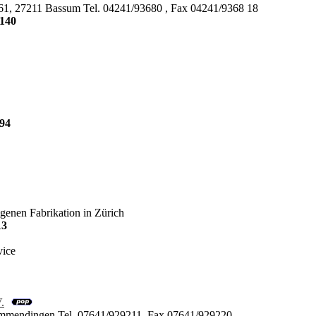
61, 27211 Bassum Tel. 04241/93680 , Fax 04241/9368 18
140
94
genen Fabrikation in Zürich
13
vice
.
Emmendingen Tel. 07641/929211, Fax 07641/929220