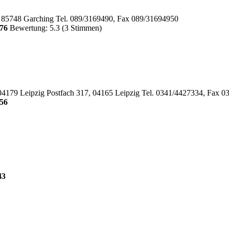
 85748 Garching Tel. 089/3169490, Fax 089/31694950
76
Bewertung: 5.3 (3 Stimmen)
 04179 Leipzig Postfach 317, 04165 Leipzig Tel. 0341/4427334, Fax 
56
43