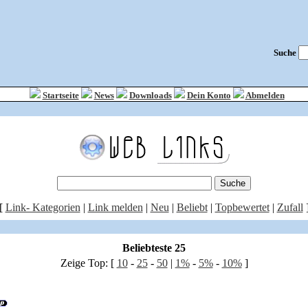
Suche
Startseite
News
Downloads
Dein Konto
Abmelden
[
Link- Kategorien
|
Link melden
|
Neu
|
Beliebt
|
Topbewertet
|
Zufall
Beliebteste 25
Zeige Top: [
10
-
25
-
50
|
1%
-
5%
-
10%
]