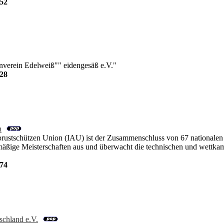
52
verein Edelweiß"" eidengesäß e.V."
28
n
brustschützen Union (IAU) ist der Zusammenschluss von 67 nationale
elmäßige Meisterschaften aus und überwacht die technischen und wettk
74
schland e.V.