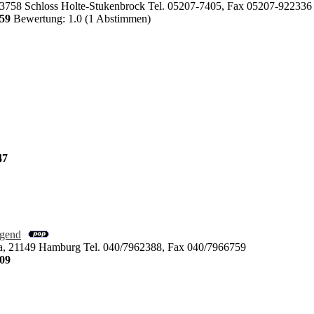
33758 Schloss Holte-Stukenbrock Tel. 05207-7405, Fax 05207-922336 
59
Bewertung: 1.0 (1 Abstimmen)
47
gend
 a, 21149 Hamburg Tel. 040/7962388, Fax 040/7966759
09