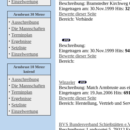
·
Einzelwertung
Beschreibung: Bramstedter Kirchweg 
Eingetragen am: 30.Nov.1999 Hits:
32
Bewerte dieser Seite
Armbrust 30 Meter
Bereich: Verbände
·
Ausschreibung
·
Die Mannschaften
·
Terminplan
·
Ergebnisse
Beschreibung:
·
Setzliste
Eingetragen am: 30.Nov.1999 Hits:
94
·
Einzelwertung
Bewerte dieser Seite
Bereich:
Armbrust 10 Meter
kniend
·
Ausschreibung
Winzeler
·
Die Mannschaften
Beschreibung: Match Armbruste aus ei
·
Terminplan
Eingetragen am: 19.Jun.2006 Hits:
69
·
Bewerte dieser Seite
Ergebnisse
Bereich: Herstellung, Vertrieb und Ser
·
Setzliste
·
Einzelwertung
BVS Bundesverband Schießstätten e.V
Beschreibung: Landvogtei 5, 79312 