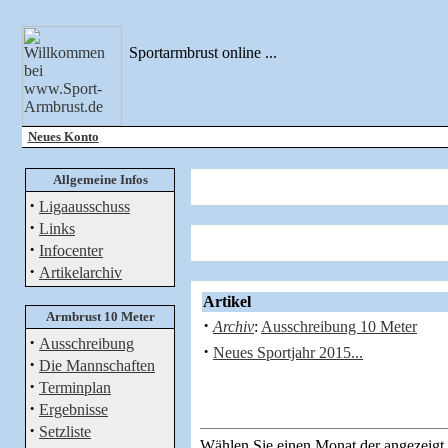
Sportarmbrust online ...
Neues Konto
Allgemeine Infos
·
Ligaausschuss
·
Links
·
Infocenter
·
Artikelarchiv
Artikel
Armbrust 10 Meter
·
Archiv
:
Ausschreibung 10 Meter
·
Ausschreibung
·
Neues Sportjahr 2015...
·
Die Mannschaften
·
Terminplan
·
Ergebnisse
·
Setzliste
Wählen Sie einen Monat der angezeigt 