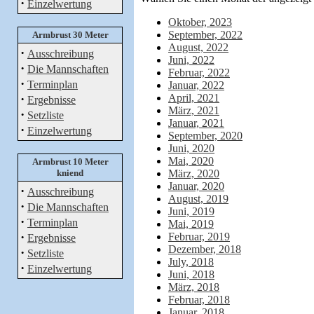
·
Einzelwertung
Oktober, 2023
September, 2022
Armbrust 30 Meter
August, 2022
·
Ausschreibung
Juni, 2022
·
Die Mannschaften
Februar, 2022
·
Terminplan
Januar, 2022
·
April, 2021
Ergebnisse
März, 2021
·
Setzliste
Januar, 2021
·
Einzelwertung
September, 2020
Juni, 2020
Mai, 2020
Armbrust 10 Meter
kniend
März, 2020
Januar, 2020
·
Ausschreibung
August, 2019
·
Die Mannschaften
Juni, 2019
·
Terminplan
Mai, 2019
·
Februar, 2019
Ergebnisse
Dezember, 2018
·
Setzliste
July, 2018
·
Einzelwertung
Juni, 2018
März, 2018
Februar, 2018
Januar, 2018