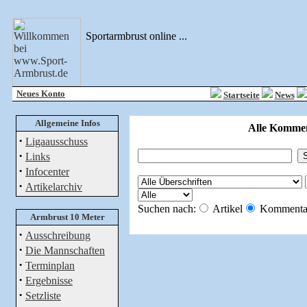
Sportarmbrust online ...
Neues Konto
Startseite
News
Allgemeine Infos
Alle Kommen
·
Ligaausschuss
·
Links
·
Infocenter
·
Artikelarchiv
Suchen nach:
Artikel
Kommenta
Armbrust 10 Meter
·
Ausschreibung
·
Die Mannschaften
·
Terminplan
·
Ergebnisse
·
Setzliste