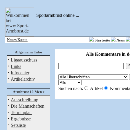
Sportarmbrust online ...
Neues Konto
Startseite
News
Allgemeine Infos
Alle Kommentare in d
·
Ligaausschuss
·
Links
·
Infocenter
·
Artikelarchiv
Suchen nach:
Artikel
Kommenta
Armbrust 10 Meter
·
Ausschreibung
·
Die Mannschaften
·
Terminplan
·
Ergebnisse
·
Setzliste