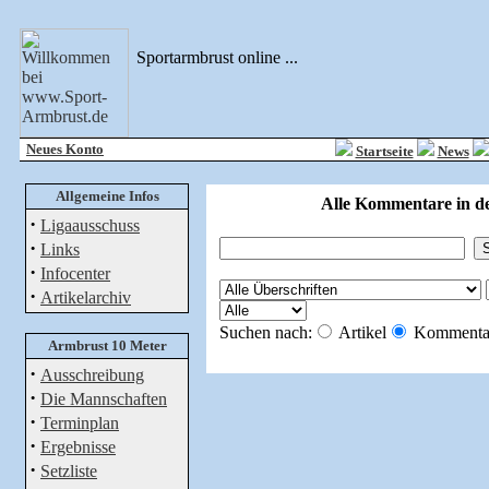
Sportarmbrust online ...
Neues Konto
Startseite
News
Allgemeine Infos
Alle Kommentare in de
·
Ligaausschuss
·
Links
·
Infocenter
·
Artikelarchiv
Suchen nach:
Artikel
Kommenta
Armbrust 10 Meter
·
Ausschreibung
·
Die Mannschaften
·
Terminplan
·
Ergebnisse
·
Setzliste