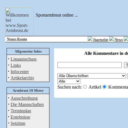
Sportarmbrust online ...
Neues Konto
Startseite
News
Allgemeine Infos
Alle Kommentare in d
·
Ligaausschuss
·
Links
·
Infocenter
·
Artikelarchiv
Suchen nach:
Artikel
Kommenta
Armbrust 10 Meter
·
Ausschreibung
·
Die Mannschaften
·
Terminplan
·
Ergebnisse
·
Setzliste