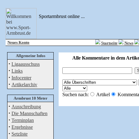
Sportarmbrust online ...
Neues Konto
Startseite
News
Allgemeine Infos
Alle Kommentare in dem Artike
·
Ligaausschuss
·
Links
·
Infocenter
·
Artikelarchiv
Suchen nach:
Artikel
Kommenta
Armbrust 10 Meter
·
Ausschreibung
·
Die Mannschaften
·
Terminplan
·
Ergebnisse
·
Setzliste