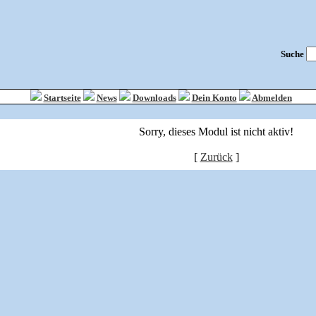
Suche
Startseite
News
Downloads
Dein Konto
Abmelden
Sorry, dieses Modul ist nicht aktiv!
[
Zurück
]