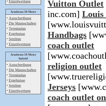
·
Vuitton Outlet
Einzelwertung
inc.com]
Louis
Armbrust 30 Meter
·
Ausschreibung
[www.louisvuit
·
Die Mannschaften
·
Terminplan
Handbags
[www
·
Ergebnisse
·
Setzliste
coach outlet
·
Einzelwertung
[www.coachoutl
Armbrust 10 Meter
kniend
religion outlet
·
Ausschreibung
·
Die Mannschaften
[www.truerelig
·
Terminplan
·
Ergebnisse
Jerseys
[www.ch
·
Setzliste
·
Einzelwertung
coach outlet on