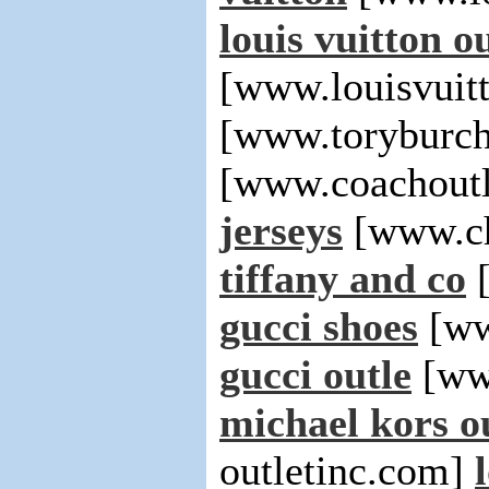
louis vuitton ou
[www.louisvuit
[www.toryburch
[www.coachoutl
jerseys
[www.ch
tiffany and co
[
gucci shoes
[ww
gucci outle
[ww
michael kors o
outletinc.com]