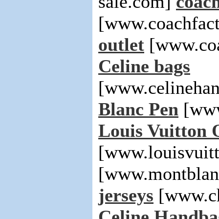
sale.com]
coach
[www.coachfact
outlet
[www.coa
Celine bags
[www.celinehan
Blanc Pen
[www
Louis Vuitton 
[www.louisvuit
[www.montblan
jerseys
[www.ch
Celine Handba