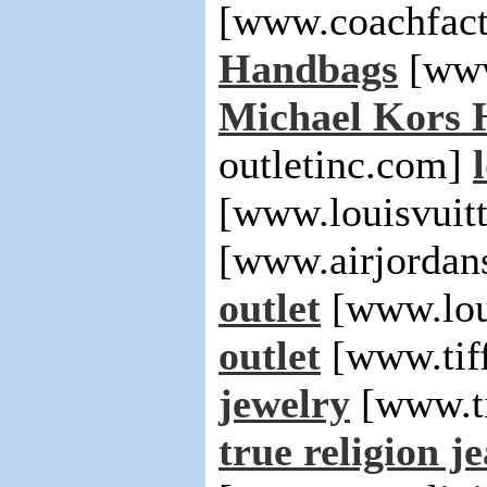
[www.coachfact
Handbags
[www
Michael Kors 
outletinc.com]
[www.louisvuit
[www.airjordan
outlet
[www.lou
outlet
[www.tif
jewelry
[www.ti
true religion j