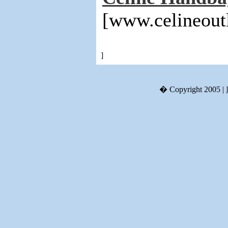
[www.celineout
]
� Copyright 2005 |