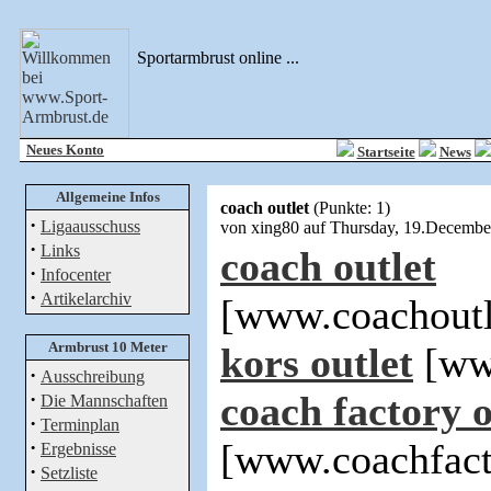
Sportarmbrust online ...
Neues Konto
Startseite
News
Allgemeine Infos
coach outlet
(Punkte: 1)
·
Ligaausschuss
von xing80 auf Thursday, 19.Decemb
·
Links
coach outlet
·
Infocenter
·
Artikelarchiv
[www.coachoutl
Armbrust 10 Meter
kors outlet
[www
·
Ausschreibung
·
coach factory o
Die Mannschaften
·
Terminplan
·
[www.coachfact
Ergebnisse
·
Setzliste