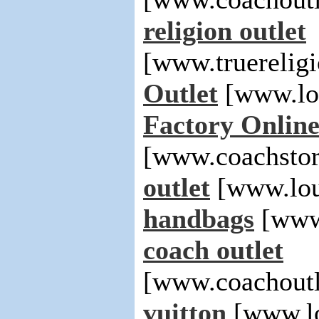
religion outlet
[www.truerelig
Outlet
[www.lo
Factory Onlin
[www.coachsto
outlet
[www.lou
handbags
[www.
coach outlet
[www.coachoutl
vuitton
[www.lo