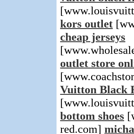
[www.louisvuit
kors outlet
[www
cheap jerseys
[www.wholesale
outlet store on
[www.coachstor
Vuitton Black 
[www.louisvuitt
bottom shoes
[
red.com]
michae