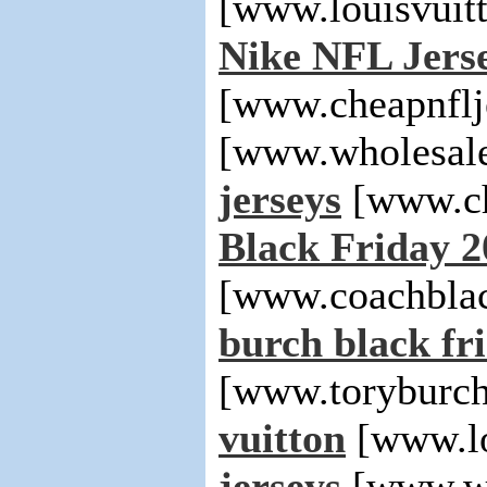
[www.louisvuit
Nike NFL Jers
[www.cheapnfl
[www.wholesale
jerseys
[www.ch
Black Friday 2
[www.coachblac
burch black fri
[www.toryburch
vuitton
[www.lo
jerseys
[www.wh