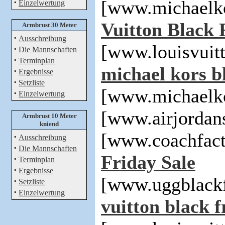
·
[www.michaelko
Einzelwertung
Vuitton Black 
Armbrust 30 Meter
·
Ausschreibung
[www.louisvuit
·
Die Mannschaften
·
Terminplan
michael kors bl
·
Ergebnisse
·
Setzliste
[www.michaelko
·
Einzelwertung
[www.airjordan
Armbrust 10 Meter
kniend
[www.coachfact
·
Ausschreibung
·
Die Mannschaften
Friday Sale
·
Terminplan
·
Ergebnisse
[www.uggblackf
·
Setzliste
·
Einzelwertung
vuitton black f