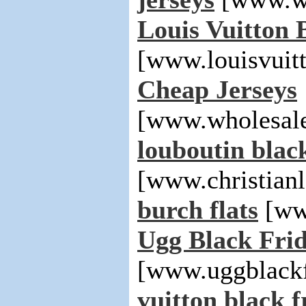
Louis Vuitton 
[www.louisvuit
Cheap Jerseys
[www.wholesale
louboutin black
[www.christian
burch flats
[www
Ugg Black Frid
[www.uggblackf
vuitton black f