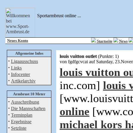
Sportarmbrust online ...
Neues Konto
Startseite
News
Allgemeine Infos
louis vuitton outlet
(Punkte: 1)
·
Ligaausschuss
von fgdfgcvcai auf Saturday, 23.Nov
·
Links
louis vuitton ou
·
Infocenter
·
Artikelarchiv
inc.com]
louis 
Armbrust 10 Meter
[www.louisvuit
·
Ausschreibung
·
online
[www.coa
Die Mannschaften
·
Terminplan
·
michael kors 
Ergebnisse
·
Setzliste