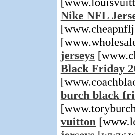
[www.louisvuit
Nike NFL Jers
[www.cheapnfl
[www.wholesale
jerseys
[www.ch
Black Friday 2
[www.coachblac
burch black fri
[www.toryburch
vuitton
[www.lo
jerseys
[www.wh