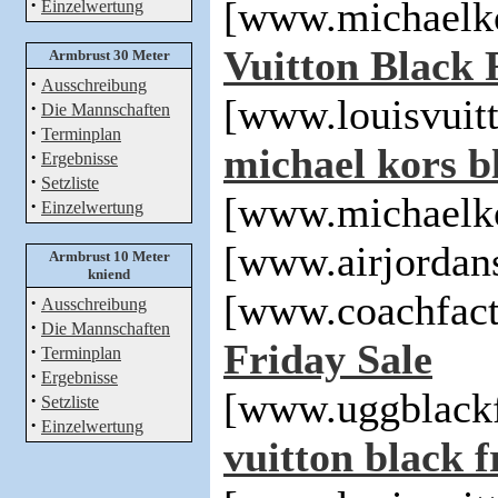
·
[www.michaelko
Einzelwertung
Vuitton Black 
Armbrust 30 Meter
·
Ausschreibung
[www.louisvuit
·
Die Mannschaften
·
Terminplan
michael kors bl
·
Ergebnisse
·
Setzliste
[www.michaelko
·
Einzelwertung
[www.airjordan
Armbrust 10 Meter
kniend
[www.coachfact
·
Ausschreibung
·
Die Mannschaften
Friday Sale
·
Terminplan
·
Ergebnisse
[www.uggblackf
·
Setzliste
·
Einzelwertung
vuitton black f