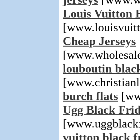
Louis Vuitton 
[www.louisvuit
Cheap Jerseys
[www.wholesale
louboutin black
[www.christian
burch flats
[www
Ugg Black Frid
[www.uggblackf
vuitton black f