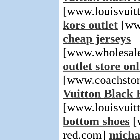
[www.louisvuit
kors outlet
[www
cheap jerseys
[www.wholesale
outlet store on
[www.coachstor
Vuitton Black 
[www.louisvuitt
bottom shoes
[
red.com]
michae