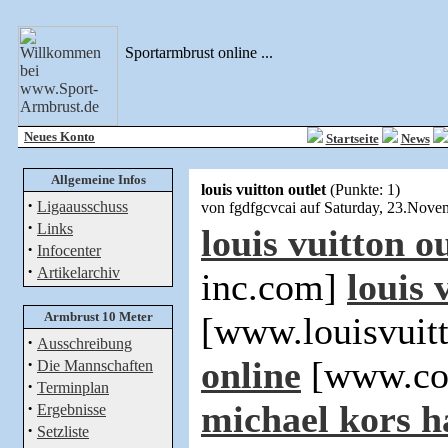
Sportarmbrust online ...
Neues Konto
Startseite
News
Allgemeine Infos
louis vuitton outlet
(Punkte: 1)
·
Ligaausschuss
von fgdfgcvcai auf Saturday, 23.Nov
·
Links
louis vuitton ou
·
Infocenter
·
Artikelarchiv
inc.com]
louis 
Armbrust 10 Meter
[www.louisvuit
·
Ausschreibung
·
online
[www.coa
Die Mannschaften
·
Terminplan
·
michael kors 
Ergebnisse
·
Setzliste