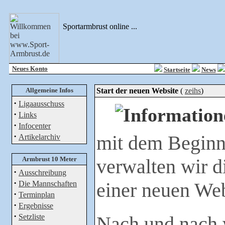
Sportarmbrust online ...
Neues Konto
Startseite
News
Allgemeine Infos
Start der neuen Website
(
zeihs
)
·
Ligaausschuss
·
Links
·
Infocenter
·
mit dem Beginn
Artikelarchiv
Armbrust 10 Meter
verwalten wir d
·
Ausschreibung
·
einer neuen Web
Die Mannschaften
·
Terminplan
·
Ergebnisse
·
Setzliste
Nach und nach w