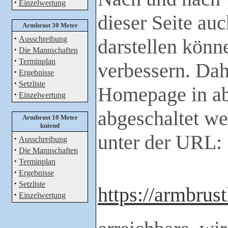
·
Einzelwertung
dieser Seite au
Armbrust 30 Meter
·
Ausschreibung
darstellen könn
·
Die Mannschaften
·
Terminplan
verbessern. Dah
·
Ergebnisse
·
Setzliste
Homepage in ab
·
Einzelwertung
abgeschaltet we
Armbrust 10 Meter
kniend
unter der URL:
·
Ausschreibung
·
Die Mannschaften
·
Terminplan
·
Ergebnisse
·
Setzliste
https://armbrust
·
Einzelwertung