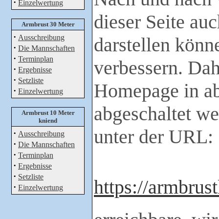
·
Einzelwertung
dieser Seite au
Armbrust 30 Meter
·
Ausschreibung
darstellen könn
·
Die Mannschaften
·
Terminplan
verbessern. Dah
·
Ergebnisse
·
Setzliste
Homepage in ab
·
Einzelwertung
abgeschaltet we
Armbrust 10 Meter
kniend
unter der URL:
·
Ausschreibung
·
Die Mannschaften
·
Terminplan
·
Ergebnisse
·
Setzliste
https://armbrust
·
Einzelwertung