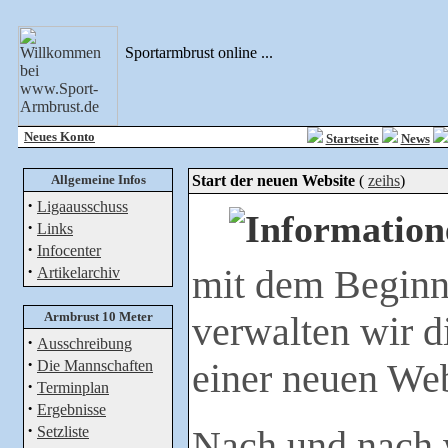
Sportarmbrust online ...
Neues Konto
Startseite
News
Allgemeine Infos
Start der neuen Website
(
zeihs
)
·
Ligaausschuss
·
Links
·
Infocenter
·
mit dem Beginn
Artikelarchiv
Armbrust 10 Meter
verwalten wir d
·
Ausschreibung
·
einer neuen Web
Die Mannschaften
·
Terminplan
·
Ergebnisse
·
Setzliste
Nach und nach w