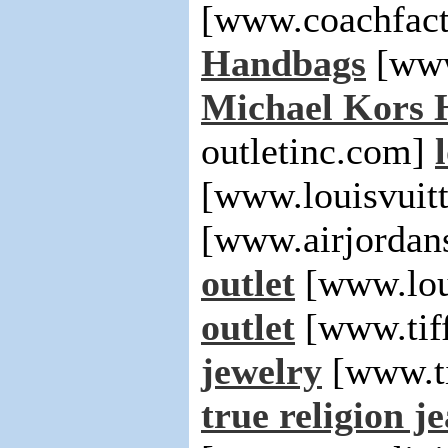
[www.coachfact
Handbags
[www
Michael Kors 
outletinc.com]
[www.louisvuit
[www.airjordan
outlet
[www.lou
outlet
[www.tif
jewelry
[www.ti
true religion j