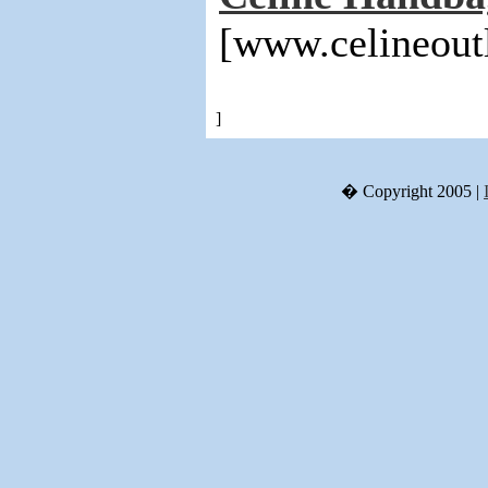
[www.celineout
]
� Copyright 2005 |