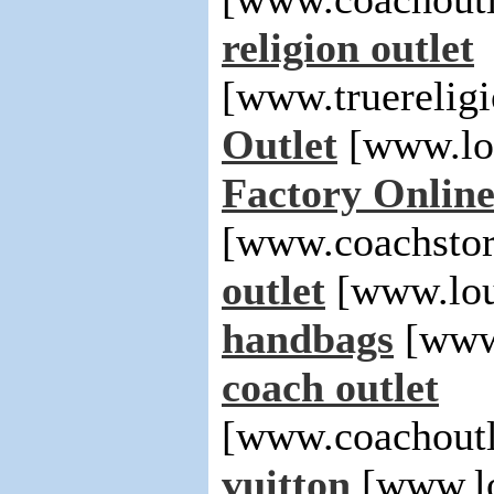
religion outlet
[www.truerelig
Outlet
[www.lo
Factory Onlin
[www.coachsto
outlet
[www.lou
handbags
[www.
coach outlet
[www.coachoutl
vuitton
[www.lo