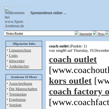
Sportarmbrust online ...
Neues Konto
Startseite
News
Allgemeine Infos
coach outlet
(Punkte: 1)
·
Ligaausschuss
von xing80 auf Thursday, 19.Decemb
·
Links
coach outlet
·
Infocenter
·
Artikelarchiv
[www.coachoutl
Armbrust 10 Meter
kors outlet
[www
·
Ausschreibung
·
coach factory o
Die Mannschaften
·
Terminplan
·
[www.coachfact
Ergebnisse
·
Setzliste