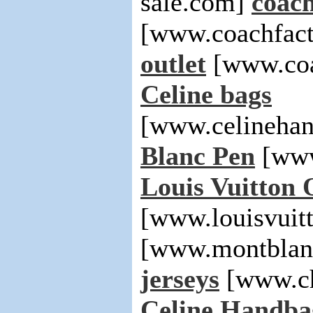
sale.com]
coach
[www.coachfact
outlet
[www.coa
Celine bags
[www.celinehan
Blanc Pen
[www
Louis Vuitton 
[www.louisvuit
[www.montblan
jerseys
[www.ch
Celine Handba