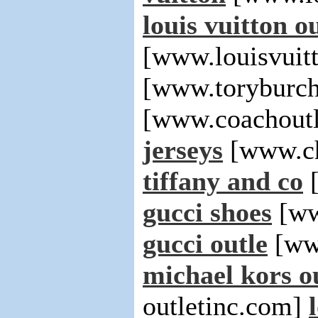
louis vuitton ou
[www.louisvuit
[www.toryburch
[www.coachoutl
jerseys
[www.ch
tiffany and co
[
gucci shoes
[ww
gucci outle
[ww
michael kors o
outletinc.com]