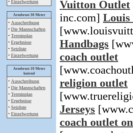
·
Vuitton Outlet
Einzelwertung
inc.com]
Louis
Armbrust 30 Meter
·
Ausschreibung
[www.louisvuit
·
Die Mannschaften
·
Terminplan
Handbags
[www
·
Ergebnisse
·
Setzliste
coach outlet
·
Einzelwertung
[www.coachoutl
Armbrust 10 Meter
kniend
religion outlet
·
Ausschreibung
·
Die Mannschaften
[www.truerelig
·
Terminplan
·
Ergebnisse
Jerseys
[www.ch
·
Setzliste
·
Einzelwertung
coach outlet on