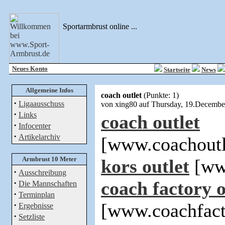
Sportarmbrust online ...
Neues Konto
Startseite
News
Allgemeine Infos
coach outlet
(Punkte: 1)
·
Ligaausschuss
von xing80 auf Thursday, 19.Decemb
·
Links
coach outlet
·
Infocenter
·
Artikelarchiv
[www.coachoutl
Armbrust 10 Meter
kors outlet
[www
·
Ausschreibung
·
coach factory o
Die Mannschaften
·
Terminplan
·
[www.coachfact
Ergebnisse
·
Setzliste