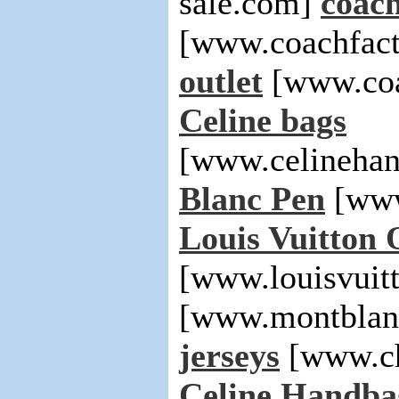
sale.com]
coach
[www.coachfact
outlet
[www.coa
Celine bags
[www.celinehan
Blanc Pen
[www
Louis Vuitton 
[www.louisvuit
[www.montblan
jerseys
[www.ch
Celine Handba