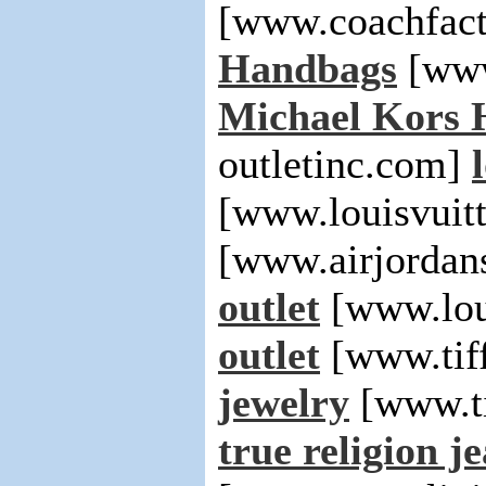
[www.coachfact
Handbags
[www
Michael Kors 
outletinc.com]
[www.louisvuit
[www.airjordan
outlet
[www.lou
outlet
[www.tif
jewelry
[www.ti
true religion j