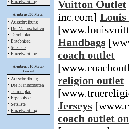
·
Vuitton Outlet
Einzelwertung
inc.com]
Louis
Armbrust 30 Meter
·
Ausschreibung
[www.louisvuit
·
Die Mannschaften
·
Terminplan
Handbags
[www
·
Ergebnisse
·
Setzliste
coach outlet
·
Einzelwertung
[www.coachoutl
Armbrust 10 Meter
kniend
religion outlet
·
Ausschreibung
·
Die Mannschaften
[www.truerelig
·
Terminplan
·
Ergebnisse
Jerseys
[www.ch
·
Setzliste
·
Einzelwertung
coach outlet on