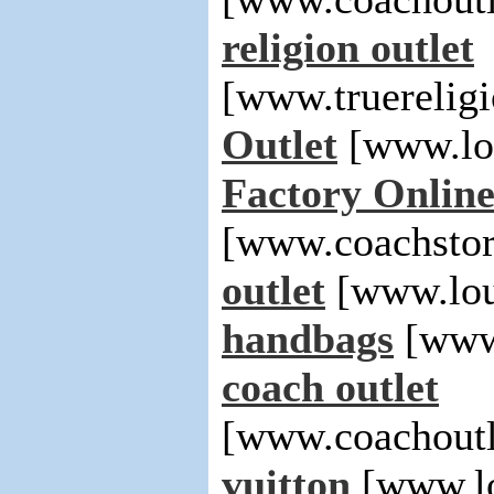
religion outlet
[www.truerelig
Outlet
[www.lo
Factory Onlin
[www.coachsto
outlet
[www.lou
handbags
[www.
coach outlet
[www.coachoutl
vuitton
[www.lo