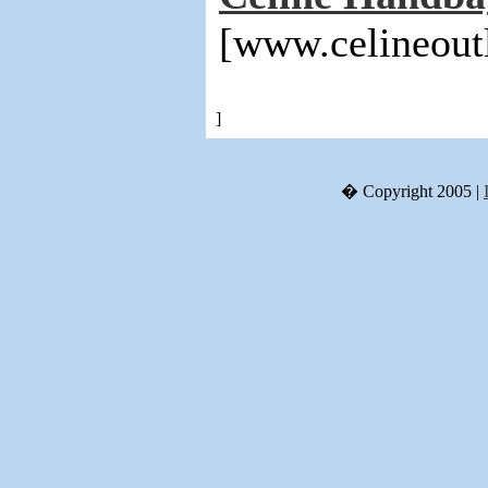
[www.celineout
]
� Copyright 2005 |