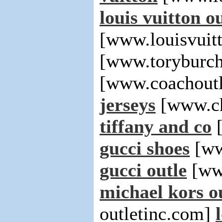
louis vuitton ou
[www.louisvuit
[www.toryburch
[www.coachoutl
jerseys
[www.ch
tiffany and co
[
gucci shoes
[ww
gucci outle
[ww
michael kors o
outletinc.com]