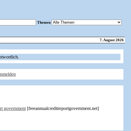
Themen
7. August 2026
ntwortlich.
anmelden
ort government
[freeannualcreditreportgovernment.net]