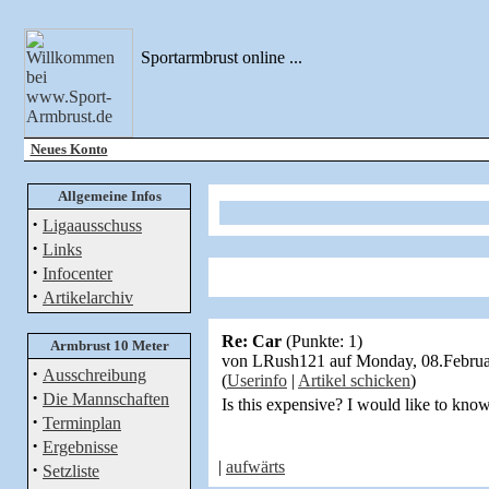
Sportarmbrust online ...
Neues Konto
Allgemeine Infos
·
Ligaausschuss
·
Links
·
Infocenter
·
Artikelarchiv
Re: Car
(Punkte: 1)
Armbrust 10 Meter
von LRush121 auf Monday, 08.Febru
·
Ausschreibung
(
Userinfo
|
Artikel schicken
)
·
Die Mannschaften
Is this expensive? I would like to know
·
Terminplan
·
Ergebnisse
|
aufwärts
·
Setzliste