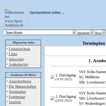
Sportarmbrust online ...
Neues Konto
Startseite
News
Allgemeine Infos
Terminplan 
·
Ligaausschuss
·
Links
·
Infocenter
1. Armbr
·
Artikelarchiv
SSV Köln-Stamm
Armbrust 10 Meter
1. Durchgang
SG Müllheim
(31.01.2022)
·
Ausschreibung
SBr. Leverkusen-
·
Die Mannschaften
·
Terminplan
SSV Köln-Stamm
·
2. Durchgang
Ergebnisse
SBr. Leverkusen-
(28.02.2022)
·
Setzliste
SV Wolterdingen